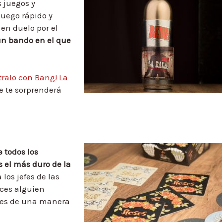
s juegos y
juego rápido y
 en duelo por el
un bando en el que
ralo con Bang! La
e te sorprenderá
 todos los
 el más duro de la
los jefes de las
ces alguien
efes de una manera