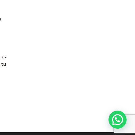
s
vas
 tu