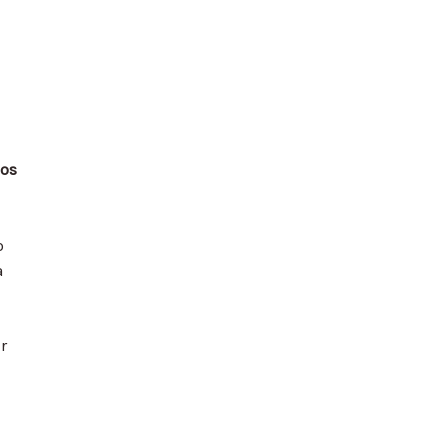
os
o
a
r