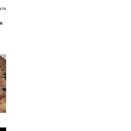
ara
ra