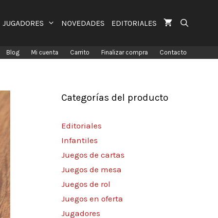
JUGADORES
NOVEDADES
EDITORIALES
Blog
Mi cuenta
Carrito
Finalizar compra
Contacto
Categorías del producto
Editoriales
Infantiles
Juegos de cartas
Juegos de mesa
Juegos de rol
Juegos en oferta
Jugadores