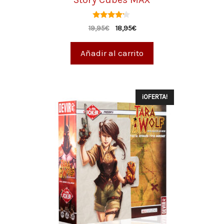
4.00
19,95
€
18,95
€
de 5
Añadir al carrito
¡OFERTA!