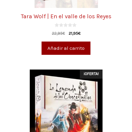
Tara Wolf | En el valle de los Reyes
0
22,95
€
21,95
€
d
e
5
Añadir al carrito
¡OFERTA!