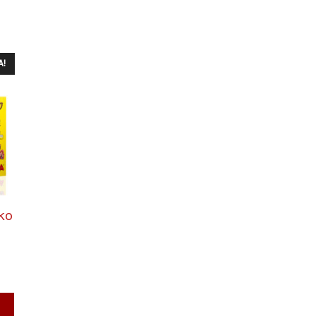
A!
ko