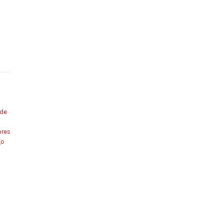
de
ores
go