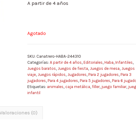
A partir de 4 años
Agotado
SKU:
Canatrero-HABA-244310
Categorías:
A partir de 4 años
,
Editoriales
,
Haba
,
Infantiles
,
Juegos baratos
,
Juegos de fiesta
,
Juegos de mesa
,
Juegos 
viaje
,
Juegos rápidos
,
Jugadores
,
Para 2 jugadores
,
Para 3
jugadores
,
Para 4 jugadores
,
Para 5 jugadores
,
Para 6 jugad
Etiquetas:
animales
,
caja metálica
,
filler
,
juego familiar
,
jue
infantil
Valoraciones (0)