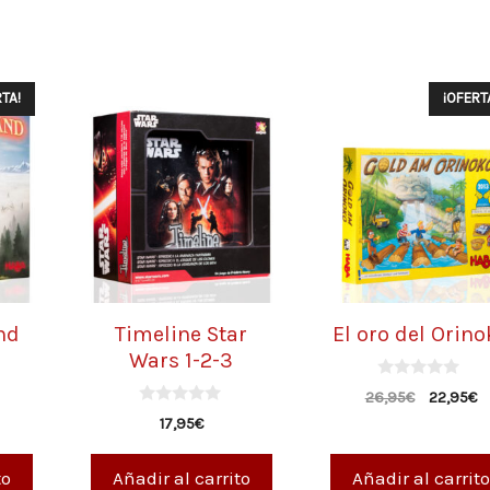
TA!
¡OFERT
nd
Timeline Star
El oro del Orino
Wars 1-2-3
0
26,95
€
22,95
€
d
0
e
17,95
€
d
5
e
5
to
Añadir al carrito
Añadir al carrito