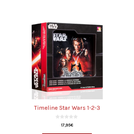
Timeline Star Wars 1-2-3
0
17,95
€
d
e