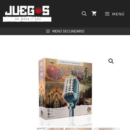
Saltar
al
MENÚ
contenido
MENÚ SECUNDARIO