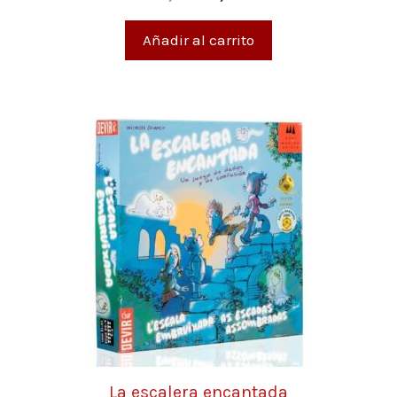
d
e
5
Añadir al carrito
La escalera encantada