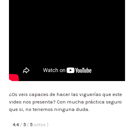
¿Os veis capaces de hacer las viguerías que este
video nos presenta? Con mucha práctica seguro
que si, no tenemos ninguna duda.
4.4
/
5
(
5
votos
)