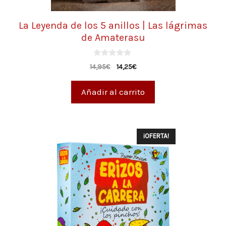
La Leyenda de los 5 anillos | Las lágrimas
de Amaterasu
0
14,95
€
14,25
€
d
e
5
Añadir al carrito
¡OFERTA!