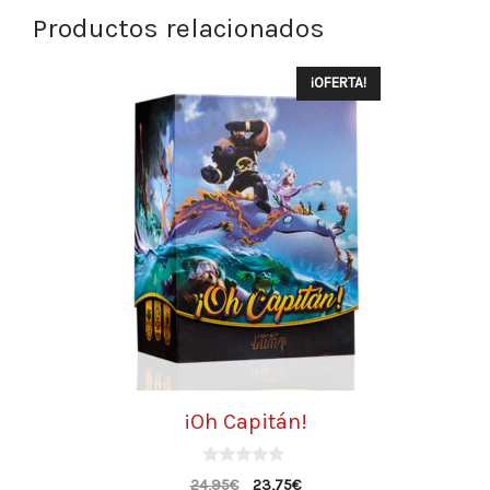
Productos relacionados
¡OFERTA!
¡Oh Capitán!
0
24,95
€
23,75
€