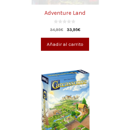
Adventure Land
0
34,95
€
33,95
€
d
e
5
Añadir al carrito