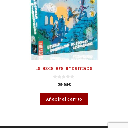
La escalera encantada
0
29,95
€
d
e
5
Añadir al carrito