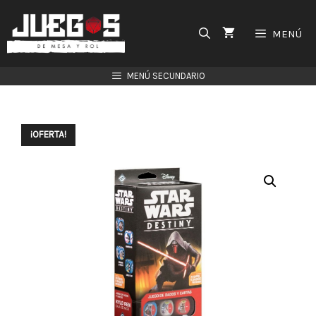
Saltar
al
MENÚ
contenido
MENÚ SECUNDARIO
¡OFERTA!