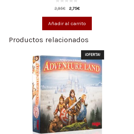
0
2,95
€
2,75
€
d
e
5
Añadir al carrito
Productos relacionados
¡OFERTA!