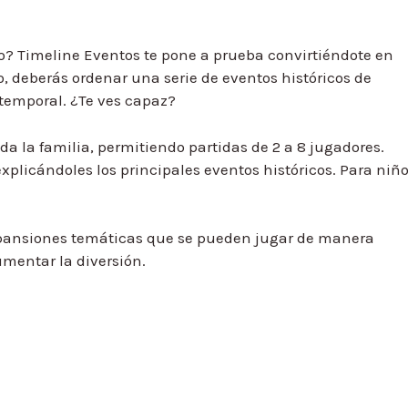
to? Timeline Eventos te pone a prueba convirtiéndote en
o, deberás ordenar una serie de eventos históricos de
temporal. ¿Te ves capaz?
da la familia, permitiendo partidas de 2 a 8 jugadores.
plicándoles los principales eventos históricos. Para niñ
xpansiones temáticas que se pueden jugar de manera
mentar la diversión.