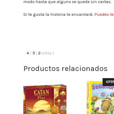
modo hasta que alguno se quede sin cartas.
Si te gusta la historia te encantará.
Puedes le
4
/
5
(
2
votos
)
Productos relacionados
¡OFER