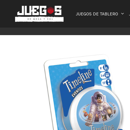
Saltar
al
JUEGOS DE TABLERO
contenido