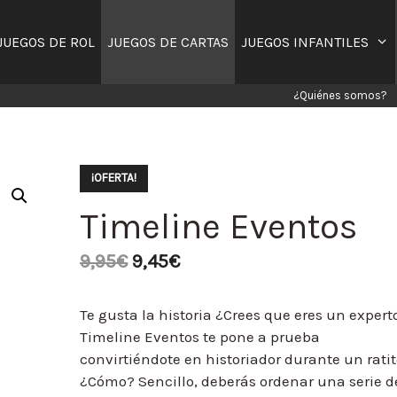
JUEGOS DE ROL
JUEGOS DE CARTAS
JUEGOS INFANTILES
¿Quiénes somos?
¡OFERTA!
Timeline Eventos
9,95
€
9,45
€
Te gusta la historia ¿Crees que eres un expert
Timeline Eventos te pone a prueba
convirtiéndote en historiador durante un ratit
¿Cómo? Sencillo, deberás ordenar una serie d