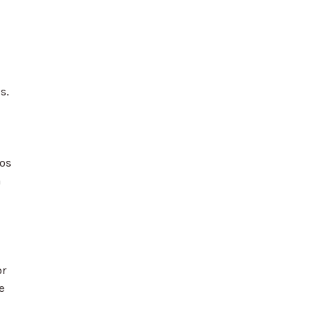
s.
los
a
or
e