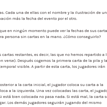
s. Cada una de ellas con el nombre y la ilustración de un
ación más la fecha del evento por el otro.
, que en ningún momento puede ver la fechas de sus carta
mera persona sin cartas en la mano. ¿Cómo conseguirlo?
cartas restantes, es decir, las que no hemos repartido a 
n verse). Después cogemos la primera carta de la pila y l
mporal visible. A partir de esta carta, los jugadores irán
sterior a la carta inicial, el jugador coloca su carta a la
oloca a la izquierda. Una vez colocadas las carta, el jugad
Si está bien colocada no pasa nada. Si está mal, la carta s
lugar. Los demás jugadores seguirán jugando del mismo