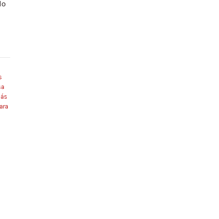
do
s
sa
ás
ara