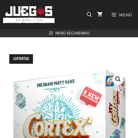
Saltar
al
MENÚ
contenido
MENÚ SECUNDARIO
¡OFERTA!