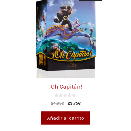
¡Oh Capitán!
0
24,95
€
23,75
€
d
e
5
Añadir al carrito