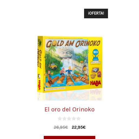
¡OFERTA!
El oro del Orinoko
0
26,95
€
22,95
€
d
e
5